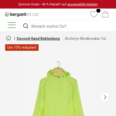
Summer Deals - 40 % Rabatt* auf
ausgewählte Marken
DIREKT ZUM INHALT
Wunschliste
Warenkorb
Suchen
Suchen
Menü
Second Hand Bekleidung
Arcteryx Windbreaker für Damen
Um 10% reduziert
Nächste